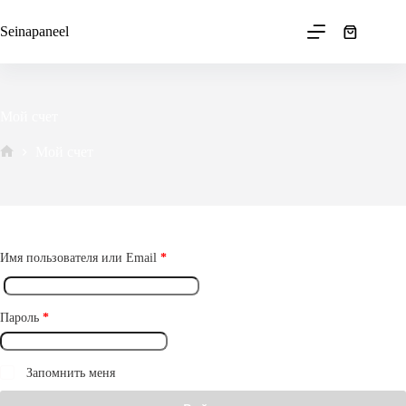
Перейти
к
Seinapaneel
Корзина
сути
Мой счет
Мой счет
Avaleht
Обязательно
Имя пользователя или Email
*
Обязательно
Пароль
*
Запомнить меня