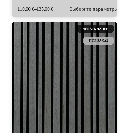
Этот
Выберите параметры
110,00
€
–
135,00
€
товар
Диапазон
имеет
цен:
несколько
110,00 €
вариаций.
–
ЧИТАТЬ ДАЛЕЕ
Опции
135,00 €
можно
ПОД ЗАКАЗ
выбрать
на
странице
товара.