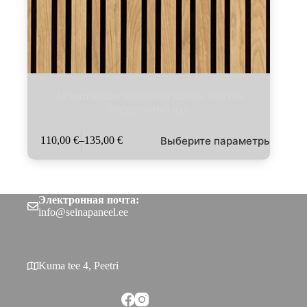
Акустическая полосовая панель Barcode
натуральный дуб
Этот
Выберите параметры
110,00
€
–
135,00
€
товар
Диапазон
имеет
цен:
несколько
110,00 €
вариаций.
–
Опции
135,00 €
Электронная почта:
можно
info@seinapaneel.ee
выбрать
на
странице
товара.
Kuma tee 4, Peetri