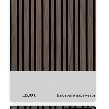
Акустическая полосовая панель Гайка для штрих-
кода
Этот
Выберите параметры
135,00
€
товар
имеет
несколько