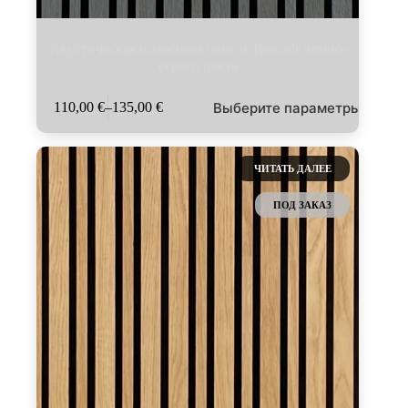
Акустическая полосовая панель Barcode темно-
серого цвета
Этот
Выберите параметры
110,00
€
–
135,00
€
товар
Диапазон
имеет
цен:
несколько
110,00 €
вариаций.
–
ЧИТАТЬ ДАЛЕЕ
Опции
135,00 €
можно
ПОД ЗАКАЗ
выбрать
на
странице
товара.