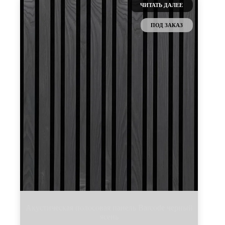
вариаций.
ЧИТАТЬ ДАЛЕЕ
Опции
можно
ПОД ЗАКАЗ
выбрать
на
странице
товара.
Акустическая полосовая панель Barcode черный
ясень