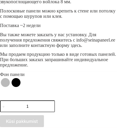
звукопоглощающего войлока 8 мм.
Полосковые панели можно крепить к стене или потолку
с помощью шурупов или клея.
Поставка ~2 недели
Вы также можете заказать у нас установку. Для
получения предложения свяжитесь с info@seinapaneel.ee
или заполните контактную форму здесь.
Мы продаем продукцию только в виде готовых панелей.
При больших заказах запрашивайте индивидуальное
предложение.
Фон панели
Количество
товара
Акустическая
полосовая
Küsi pakkumist
панель
белого
цвета