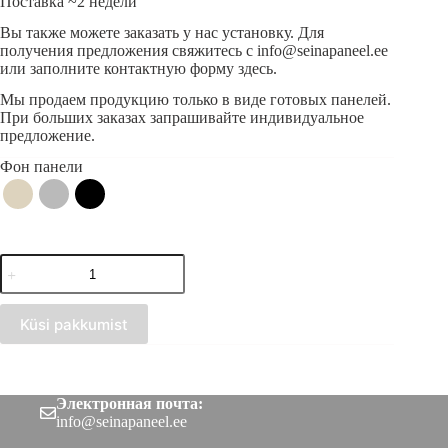
Поставка ~2 недели
Вы также можете заказать у нас установку. Для
получения предложения свяжитесь с info@seinapaneel.ee
или заполните контактную форму здесь.
Мы продаем продукцию только в виде готовых панелей.
При больших заказах запрашивайте индивидуальное
предложение.
Фон панели
Количество
товара
Акустическая
полосовая
Küsi pakkumist
панель
Дуб
Сонома
(300x2750)
Электронная почта:
info@seinapaneel.ee