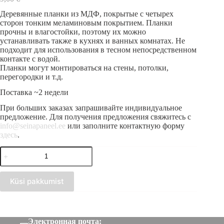
Деревянные планки из МДФ, покрытые с четырех
сторон тонким меламиновым покрытием. Планки
прочны и влагостойки, поэтому их можно
устанавливать также в кухнях и ванных комнатах. Не
подходит для использования в тесном непосредственном
контакте с водой.
Планки могут монтироваться на стены, потолки,
перегородки и т.д.
Поставка ~2 недели
При больших заказах запрашивайте индивидуальное
предложение. Для получения предложения свяжитесь с
info@seinapaneel.ee
или заполните контактную форму
здесь
.
Количество
товара
Деревянная
тарелка
Küsi pakkumist
Красная
16x30
Электронная почта: