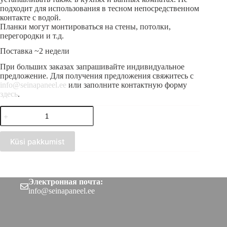
подходит для использования в тесном непосредственном
контакте с водой.
Планки могут монтироваться на стены, потолки,
перегородки и т.д.
Поставка ~2 недели
При больших заказах запрашивайте индивидуальное
предложение. Для получения предложения свяжитесь с
info@seinapaneel.ee
или заполните контактную форму
здесь
.
Количество
товара
Деревянная
рейка
Küsi pakkumist
Pähkel
16x30
Электронная почта:
info@seinapaneel.ee