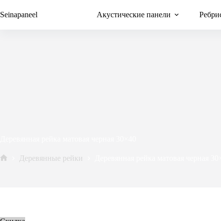
Перейти
к
Seinapaneel
Акустические панели
Ребри
сути
Деревянная рейка матовая черная 30×40
Деревянные рейки
Деревянная рейка матовая черная 30
Avaleht