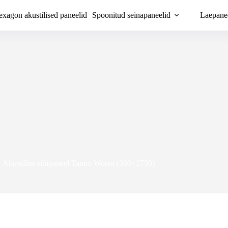
xagon akustilised paneelid
Spoonitud seinapaneelid
Laepane
Akustiline ribipaneel Tamm Wotan (300×2750)