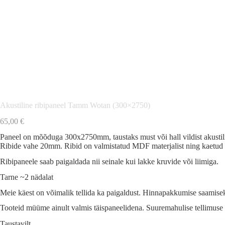
Akustiline ribipaneel Tamm Wotan (300×2750)
65,00
€
Paneel on mõõduga 300x2750mm, taustaks must või hall vildist akustil
Ribide vahe 20mm. Ribid on valmistatud MDF materjalist ning kaetud 
Ribipaneele saab paigaldada nii seinale kui lakke kruvide või liimiga.
Tarne ~2 nädalat
Meie käest on võimalik tellida ka paigaldust. Hinnapakkumise saamisek
Tooteid müüme ainult valmis täispaneelidena. Suuremahulise tellimuse 
Taustavilt