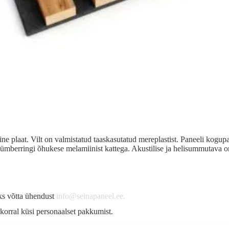
ine plaat. Vilt on valmistatud taaskasutatud mereplastist. Paneeli ko
ümberringi õhukese melamiinist kattega. Akustilise ja helisummutava
s võtta ühendust
info@seinapaneel.ee.
korral küsi personaalset pakkumist.