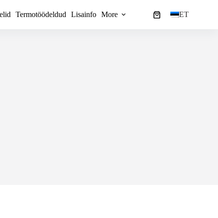
elid
Termotöödeldud
Lisainfo
More
ET
Ostukorv