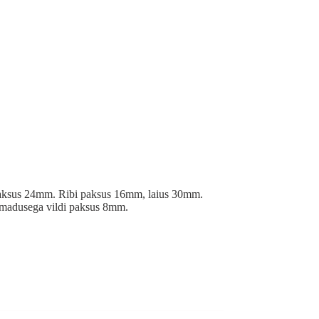
gupaksus 24mm. Ribi paksus 16mm, laius 30mm.
 omadusega vildi paksus 8mm.