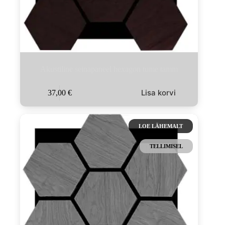
Akustiline seinapaneel hexagon tume tamm
Lisa korvi
37,00
€
LOE LÄHEMALT
TELLIMISEL