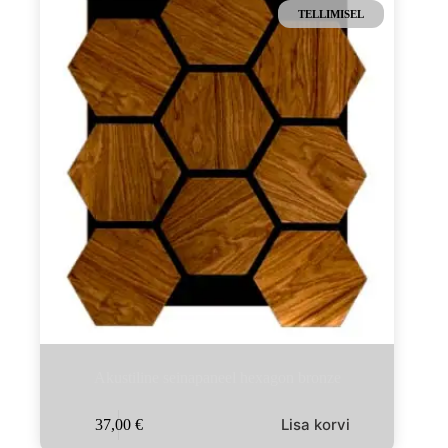
TELLIMISEL
Akustiline seinapaneel hexagon bronze
Lisa korvi
37,00
€