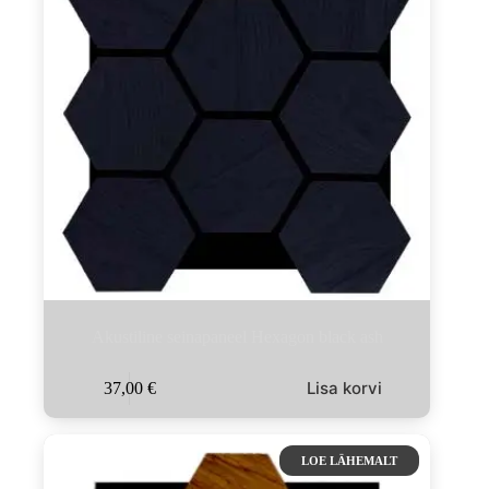
Akustiline seinapaneel Hexagon black ash
Lisa korvi
37,00
€
LOE LÄHEMALT