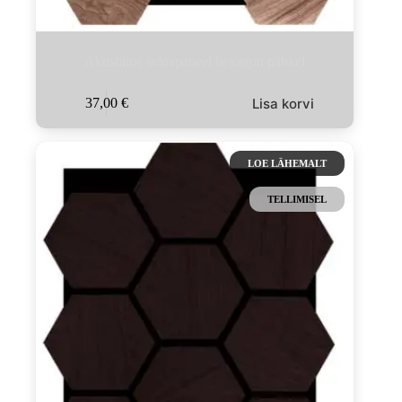
Akustiline seinapaneel hexagon pähkel
Lisa korvi
37,00
€
LOE LÄHEMALT
TELLIMISEL