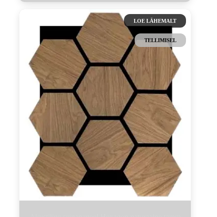
LOE LÄHEMALT
TELLIMISEL
Akustiline seinapaneel Hexagon naturaalne tamm