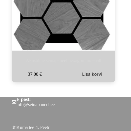
Akustiline seinapaneel hexagon tumehall
Lisa korvi
37,00
€
E-post:
info@seinapaneel.ee
Kuma tee 4, Peetri