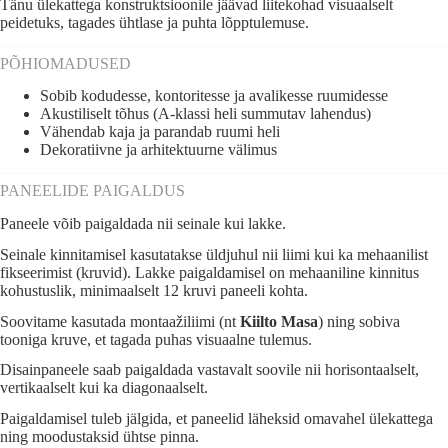
Tänu ülekattega konstruktsioonile jäävad liitekohad visuaalselt
peidetuks, tagades ühtlase ja puhta lõpptulemuse.
PÕHIOMADUSED
Sobib kodudesse, kontoritesse ja avalikesse ruumidesse
Akustiliselt tõhus (A-klassi heli summutav lahendus)
Vähendab kaja ja parandab ruumi heli
Dekoratiivne ja arhitektuurne välimus
PANEELIDE PAIGALDUS
Paneele võib paigaldada nii seinale kui lakke.
Seinale kinnitamisel kasutatakse üldjuhul nii liimi kui ka mehaanilist
fikseerimist (kruvid). Lakke paigaldamisel on mehaaniline kinnitus
kohustuslik, minimaalselt 12 kruvi paneeli kohta.
Soovitame kasutada montaažiliimi (nt
Kiilto Masa
) ning sobiva
tooniga kruve, et tagada puhas visuaalne tulemus.
Disainpaneele saab paigaldada vastavalt soovile nii horisontaalselt,
vertikaalselt kui ka diagonaalselt.
Paigaldamisel tuleb jälgida, et paneelid läheksid omavahel ülekattega
ning moodustaksid ühtse pinna.