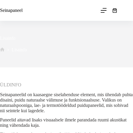
Skip
to
Seinapaneel
Ostukorv
content
Lisainfo
Lisainfo
Avaleht
ÜLDINFO
Seinapaneelid on kaasaegne siselahenduse element, mis ühendab puhta
disaini, puidu naturaalse välimuse ja funktsionaalsuse. Valikus on
naturaalspooniga, lae- ja termotöödeldud puidupaneelid, mis sobivad
nii seintele kui lagedele.
Paneelid aitavad lisaks visuaalsele ilmele parandada ruumi akustikat
ning vähendada kaja.