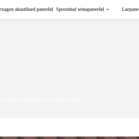
xagon akustilised paneelid
Spoonitud seinapaneelid
Laepane
Akustiline ribipaneel Pruun (300×2750)