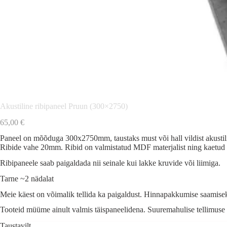
Akustiline ribipaneel Pruun (300×2750)
65,00
€
Paneel on mõõduga 300x2750mm, taustaks must või hall vildist akustil
Ribide vahe 20mm. Ribid on valmistatud MDF materjalist ning kaetud 
Ribipaneele saab paigaldada nii seinale kui lakke kruvide või liimiga.
Tarne ~2 nädalat
Meie käest on võimalik tellida ka paigaldust. Hinnapakkumise saamisek
Tooteid müüme ainult valmis täispaneelidena. Suuremahulise tellimuse 
Taustavilt