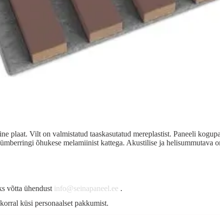
ine plaat. Vilt on valmistatud taaskasutatud mereplastist. Paneeli ko
ümberringi õhukese melamiinist kattega. Akustilise ja helisummutava
s võtta ühendust
info@seinapaneel.ee
.
korral küsi personaalset pakkumist.