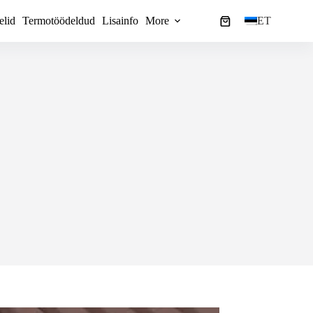
elid
Termotöödeldud
Lisainfo
More
ET
Ostukorv