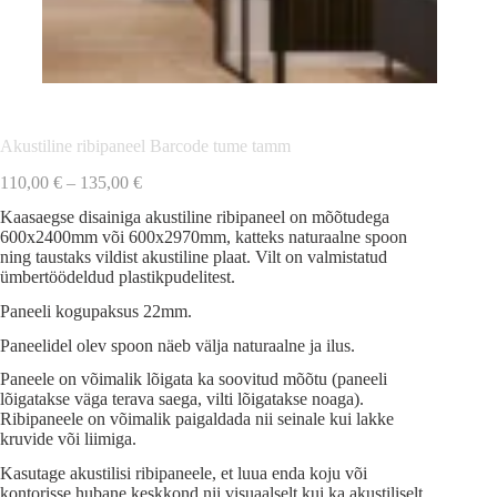
Akustiline ribipaneel Barcode tume tamm
Hinnavahemik:
110,00
€
–
135,00
€
110,00 €
Kaasaegse disainiga akustiline ribipaneel on mõõtudega
kuni
600x2400mm või 600x2970mm, katteks naturaalne spoon
135,00 €
ning taustaks vildist akustiline plaat. Vilt on valmistatud
ümbertöödeldud plastikpudelitest.
Paneeli kogupaksus 22mm.
Paneelidel olev spoon näeb välja naturaalne ja ilus.
Paneele on võimalik lõigata ka soovitud mõõtu (paneeli
lõigatakse väga terava saega, vilti lõigatakse noaga).
Ribipaneele on võimalik paigaldada nii seinale kui lakke
kruvide või liimiga.
Kasutage akustilisi ribipaneele, et luua enda koju või
kontorisse hubane keskkond nii visuaalselt kui ka akustiliselt