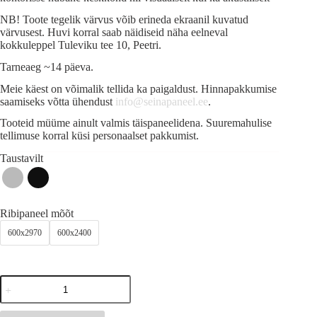
NB! Toote tegelik värvus võib erineda ekraanil kuvatud
värvusest. Huvi korral saab näidiseid näha eelneval
kokkuleppel Tuleviku tee 10, Peetri.
Tarneaeg ~14 päeva.
Meie käest on võimalik tellida ka paigaldust. Hinnapakkumise
saamiseks võtta ühendust
info@seinapaneel.ee
.
Tooteid müüme ainult valmis täispaneelidena. Suuremahulise
tellimuse korral küsi personaalset pakkumist.
Taustavilt
Ribipaneel mõõt
600x2970
600x2400
Akustiline
ribipaneel
Barcode
tume