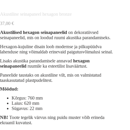
Akustiline seinapaneel hexagon bronze
37,00
€
Akustilised hexagon seinapaneelid
on dekoratiivsed
seinapaneelid, mis on loodud ruumi akustika parandamiseks.
Hexagon-kujuline disain loob modernse ja pilkupüüdva
lahenduse ning võimaldab erinevaid paigutusvõimalusi seinal.
Lisaks akustika parandamisele annavad
hexagon
seinapaneelid
ruumile ka esteetilist lisaväärtust.
Paneelide taustaks on akustiline vilt, mis on valmistatud
taaskasutatud plastpudelitest.
Mõõdud:
Kõrgus: 760 mm
Laius: 620 mm
Sügavus: 22 mm
NB!
Toote tegelik värvus ning puidu muster võib erineda
ekraanil kuvatust.