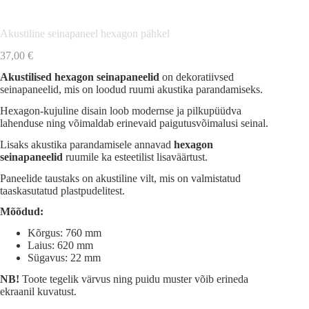
Akustiline seinapaneel hexagon pähkel
37,00
€
Akustilised hexagon seinapaneelid
on dekoratiivsed
seinapaneelid, mis on loodud ruumi akustika parandamiseks.
Hexagon-kujuline disain loob modernse ja pilkupüüdva
lahenduse ning võimaldab erinevaid paigutusvõimalusi seinal.
Lisaks akustika parandamisele annavad
hexagon
seinapaneelid
ruumile ka esteetilist lisaväärtust.
Paneelide taustaks on akustiline vilt, mis on valmistatud
taaskasutatud plastpudelitest.
Mõõdud:
Kõrgus: 760 mm
Laius: 620 mm
Sügavus: 22 mm
NB!
Toote tegelik värvus ning puidu muster võib erineda
ekraanil kuvatust.