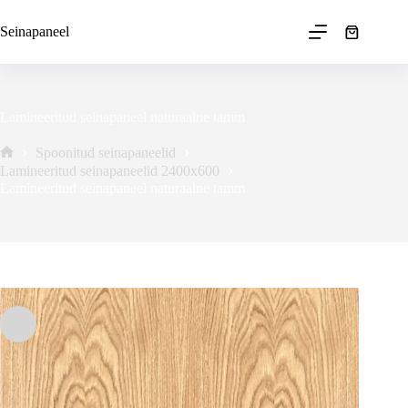
Skip
to
Seinapaneel
Ostukorv
content
Lamineeritud seinapaneel naturaalne tamm
Spoonitud seinapaneelid
Avaleht
Lamineeritud seinapaneelid 2400x600
Lamineeritud seinapaneel naturaalne tamm