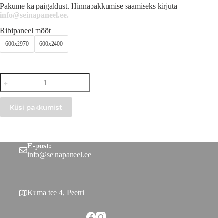
Pakume ka paigaldust. Hinnapakkumise saamiseks kirjuta
info@seinapaneel.ee.
Ribipaneel mõõt
600x2970
600x2400
Lamineeritud
seinapaneel
naturaalne
tamm
Küsi pakkumist
kogus
E-post:
info@seinapaneel.ee
Kuma tee 4, Peetri