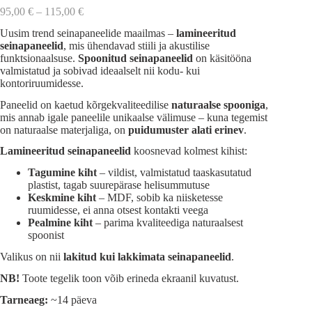
Hinnavahemik:
95,00
€
–
115,00
€
95,00 €
Uusim trend seinapaneelide maailmas –
lamineeritud
kuni
seinapaneelid
, mis ühendavad stiili ja akustilise
115,00 €
funktsionaalsuse.
Spoonitud seinapaneelid
on käsitööna
valmistatud ja sobivad ideaalselt nii kodu- kui
kontoriruumidesse.
Paneelid on kaetud kõrgekvaliteedilise
naturaalse spooniga
,
mis annab igale paneelile unikaalse välimuse – kuna tegemist
on naturaalse materjaliga, on
puidumuster alati erinev
.
Lamineeritud seinapaneelid
koosnevad kolmest kihist:
Tagumine kiht
– vildist, valmistatud taaskasutatud
plastist, tagab suurepärase helisummutuse
Keskmine kiht
– MDF, sobib ka niisketesse
ruumidesse, ei anna otsest kontakti veega
Pealmine kiht
– parima kvaliteediga naturaalsest
spoonist
Valikus on nii
lakitud kui lakkimata seinapaneelid
.
NB!
Toote tegelik toon võib erineda ekraanil kuvatust.
Tarneaeg:
~14 päeva