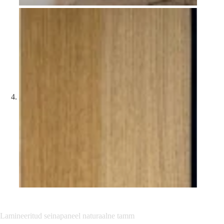
Lamineeritud seinapaneel naturaalne tamm